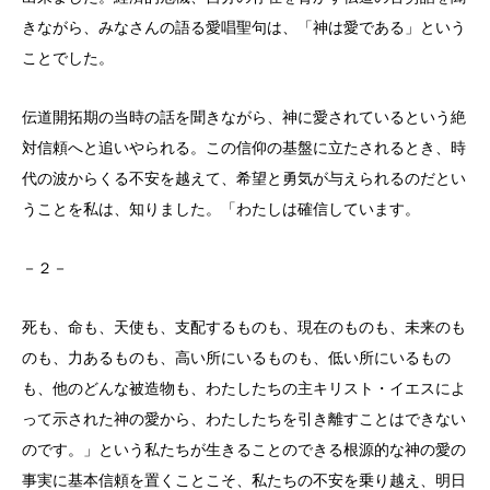
きながら、みなさんの語る愛唱聖句は、「神は愛である」という
ことでした。
伝道開拓期の当時の話を聞きながら、神に愛されているという絶
対信頼へと追いやられる。この信仰の基盤に立たされるとき、時
代の波からくる不安を越えて、希望と勇気が与えられるのだとい
うことを私は、知りました。「わたしは確信しています。
－２－
死も、命も、天使も、支配するものも、現在のものも、未来のも
のも、力あるものも、高い所にいるものも、低い所にいるもの
も、他のどんな被造物も、わたしたちの主キリスト・イエスによ
って示された神の愛から、わたしたちを引き離すことはできない
のです。」という私たちが生きることのできる根源的な神の愛の
事実に基本信頼を置くことこそ、私たちの不安を乗り越え、明日