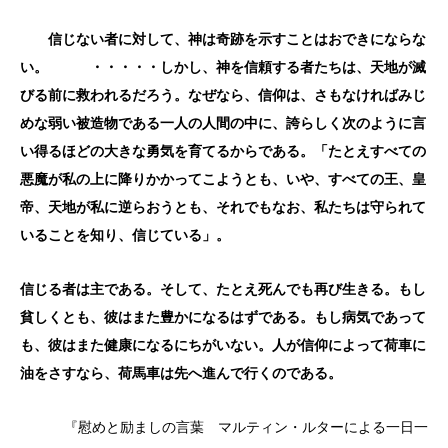
信じない者に対して、神は奇跡を示すことはおできにならな
い。 ・・・・・しかし、神を信頼する者たちは、天地が滅
びる前に救われるだろう。なぜなら、信仰は、さもなければみじ
めな弱い被造物である一人の人間の中に、誇らしく次のように言
い得るほどの大きな勇気を育てるからである。「たとえすべての
悪魔が私の上に降りかかってこようとも、いや、すべての王、皇
帝、天地が私に逆らおうとも、それでもなお、私たちは守られて
いることを知り、信じている」。
信じる者は主である。そして、たとえ死んでも再び生きる。もし
貧しくとも、彼はまた豊かになるはずである。もし病気であって
も、彼はまた健康になるにちがいない。人が信仰によって荷車に
油をさすなら、荷馬車は先へ進んで行くのである。
『慰めと励ましの言葉 マルティン・ルターによる一日一