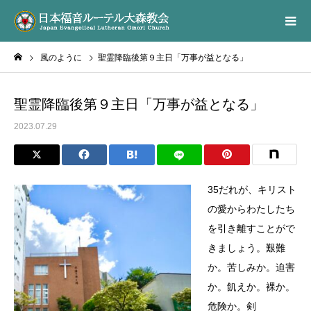
風のように
聖霊降臨後第９主日「万事が益となる」
聖霊降臨後第９主日「万事が益となる」
2023.07.29
35だれが、キリスト
の愛からわたしたち
を引き離すことがで
きましょう。艱難
か。苦しみか。迫害
か。飢えか。裸か。
危険か。剣