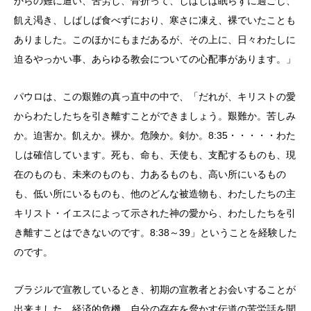
からの難に遭い、苦労し、骨折って、しばしば眠らずに過ごし、
飢え渇き、しばしば食べずにおり、寒さに凍え、裸でいたことも
ありました。このほかにもまだあるが、その上に、日々わたしに
迫るやっかい事、あらゆる教会についての心配事があります。」
パウロは、この艱難の真っ直中の中で、「だれが、キリストの愛
からわたしたちを引き離すことができましょう。艱難か。苦しみ
か。迫害か。飢えか。裸か。危険か。剣か。8:35・・・・・わた
しは確信しています。死も、命も、天使も、支配するものも、現
在のものも、未来のものも、力あるものも、高い所にいるもの
も、低い所にいるものも、他のどんな被造物も、わたしたちの主
キリスト・イエスによって示された神の愛から、わたしたちを引
き離すことはできないのです。8:38～39」ということを経験した
のです。
ブラジルで宣教しているとき、初期の宣教者とお会いすることが
出来ました。経済的危機、自分の存在を脅かす伝道の苦労話を聞