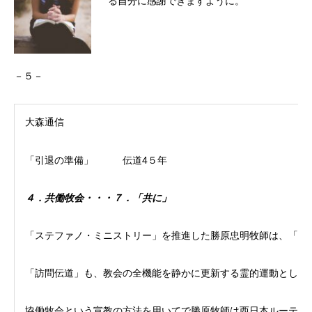
る自分に感謝できますように。
－５－
大森通信
「引退の準備」 伝道4５年
４．共働牧会・・・７．「共に」
「ステファノ・ミニストリー」を推進した勝原忠明牧師は、「ス
「訪問伝道」も、教会の全機能を静かに更新する霊的運動として
協働牧会という宣教の方法を用いてで勝原牧師は西日本ルーテル