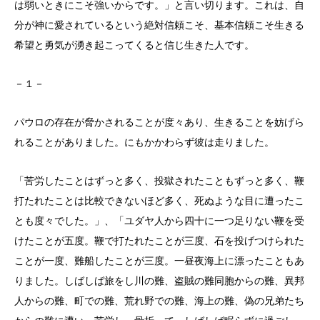
は弱いときにこそ強いからです。」と言い切ります。これは、自
分が神に愛されているという絶対信頼こそ、基本信頼こそ生きる
希望と勇気が湧き起こってくると信じ生きた人です。
－１－
パウロの存在が脅かされることが度々あり、生きることを妨げら
れることがありました。にもかかわらず彼は走りました。
「苦労したことはずっと多く、投獄されたこともずっと多く、鞭
打たれたことは比較できないほど多く、死ぬような目に遭ったこ
とも度々でした。」、「ユダヤ人から四十に一つ足りない鞭を受
けたことが五度。鞭で打たれたことが三度、石を投げつけられた
ことが一度、難船したことが三度。一昼夜海上に漂ったこともあ
りました。しばしば旅をし川の難、盗賊の難同胞からの難、異邦
人からの難、町での難、荒れ野での難、海上の難、偽の兄弟たち