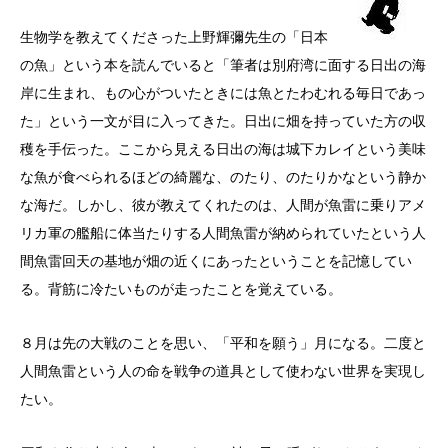
生物学を教えてくださった上野輝彌先生の「日本
の魚」という本を読んでいると「筆者は別府湾に面する日出の海
岸に生まれ、もの心がついたときには魚とたわむれる毎日であっ
た」という一文が目に入ってきた。日出に畑を持っていた方の収
穫を手伝った。ここから見える日出の海は城下カレイという美味
な魚が食べられるほどの綺麗な、のたり、のたりかなという静か
な海だ。しかし、彼が教えてくれたのは、人間が魚雷に乗りアメ
リカ軍の艦船に体当たりする人間魚雷が納められていたという人
間魚雷回天の基地が畑の近くにあったということを記憶してい
る。背筋に冷たいものが走ったことを覚えている。
８月は先の大戦のことを思い、「平和を願う」月になる。二度と
人間魚雷という人の命を戦争の道具として使わない世界を実現し
たい。