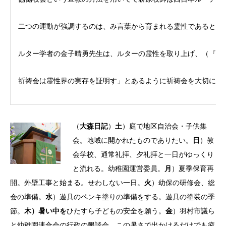
二つの運動が強調するのは、み言葉から育まれる霊性であると思
ルター学者の金子晴勇先生は、ルターの霊性を取り上げ、（『キ
祈祷会は霊性界の実存を証明す」とあるように祈祷会を大切にし
（
大森日記
）
土
）庭で地区自治会・子供集
会。地域に開かれたものでありたい。
日
）教
会学校、通常礼拝、夕礼拝と一日がゆっくり
と流れる。幼稚園運営委員。
月
）夏季保育再
開。外壁工事と始まる。せわしない一日。
火
）幼保の研修会、総
会の準備。
水
）遊具のペンキ塗りの準備をする。遊具の塗装の季
節。
木）暑い中を
ひたすら子どもの安全を願う。
金
）羽村市議ら
と幼稚園連合会の行政の懇談会。この暑さで出かけるだけでも疲