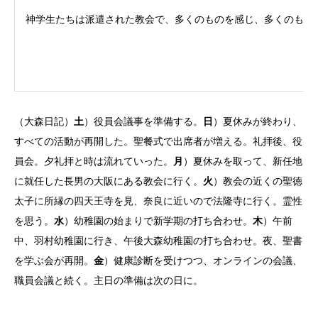
神学生たちは派遣された教会で、多くのものを感じ、多くのもの
（大森日記）
土
）役員会議事を準備する。
日
）夏休みが終わり、
すべての活動が再開した。聖餐式で出席者が増える。礼拝後、役
員会。夕礼拝と時は流れていった。
月
）夏休みを取って、新任地
に就任した長男の大阪にある教会に行く。
火
）教会の近くの聖徳
太子に所縁の四天王寺を見、奈良に近いので法隆寺に行く。霊性
を思う。
水
）幼稚園の始まりで新学期の打ち合わせ。
木
）午前
中、羽村幼稚園に行き、午後大森幼稚園の打ち合わせ。夜、聖書
を学ぶ会が再開。
金
）健康診断を受けつつ、オンラインの会議、
職員会議と続く。主日の準備は次の日に。