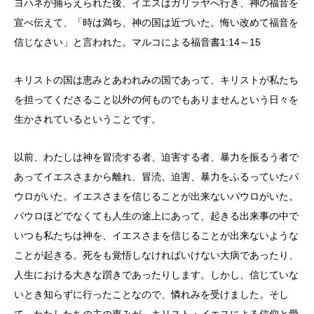
ヨハネが捕らえられた後、イエスはガリラヤへ行き、神の福音を
宣べ伝えて、「時は満ち、神の国は近づいた。悔い改めて福音を
信じなさい」と言われた。マルコによる福音書1:14～15
キリストの国は恵みとあわれみの国であって、キリストが私たち
を担ってくださること以外の何ものでもありませんという日々を
生かされているということです。
以前、わたしは神を冒涜する者、迫害する者、暴力を振るう者で
あってイエスさまから離れ、冒涜、迫害、暴力をふるっていたパ
ウロがいた。イエスさまを信じることが出来ないパウロがいた。
パウロほどでなくても人生の途上にあって、起きる出来事の中で
いつも私たちは神を、イエスさまを信じることが出来ないような
ことが起きる。死をも覚悟しなければいけない大病であったり、
人生における大きな躓きであったりします。しかし、信じていな
いとき知らずに行ったことなので、憐れみを受けました。そし
て、わたしたちの主の恵みが、キリスト・イエスによる信仰と愛