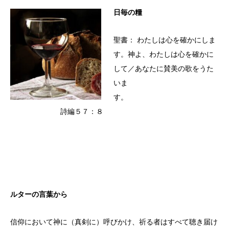
日毎の糧
聖書： わたしは心を確かにしま
す。神よ、わたしは心を確かに
して／あなたに賛美の歌をうた
いま
す。
詩編５７：８
ルターの言葉から
信仰において神に（真剣に）呼びかけ、祈る者はすべて聴き届け