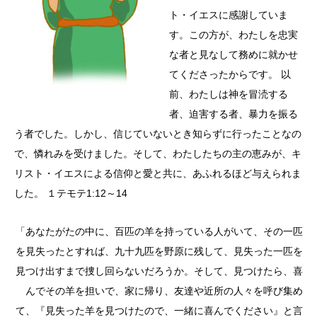
ト・イエスに感謝していま
す。この方が、わたしを忠実
な者と見なして務めに就かせ
てくださったからです。 以
前、わたしは神を冒涜する
者、迫害する者、暴力を振る
う者でした。しかし、信じていないとき知らずに行ったことなの
で、憐れみを受けました。そして、わたしたちの主の恵みが、キ
リスト・イエスによる信仰と愛と共に、あふれるほど与えられま
した。 １テモテ1:12～14
「あなたがたの中に、百匹の羊を持っている人がいて、その一匹
を見失ったとすれば、九十九匹を野原に残して、見失った一匹を
見つけ出すまで捜し回らないだろうか。そして、見つけたら、喜
んでその羊を担いで、家に帰り、友達や近所の人々を呼び集め
て、『見失った羊を見つけたので、一緒に喜んでください』と言