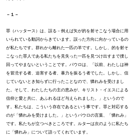
－１－
罪（ハッタース）は、誤る－例えば矢が的を射そこなう場合に用
いられている動詞からきています。誤った方向に向かっているの
が私たちです。群れから離れた一匹の羊です。しかし、的を射そ
こなった罪人である私たちを見失った一匹を見つけ出すまで捜し
回ってやまないということです。パウロは、「以前、わたしは神
を冒涜する者、迫害する者、暴力を振るう者でした。しかし、信
じていないとき知らずに行ったことなので、憐れみを受けまし
た。そして、わたしたちの主の恵みが、キリスト・イエスによる
信仰と愛と共に、あふれるほど与えられました。」というので
す。私たちは、こういう存在であるという事です。罪と対応する
のが「憐れみを受けました。」というパウロの言葉、「憐れみ」
です。私たちが立つべきところです。ルターは次のように私たち
に「憐れみ」について語ってくれています。