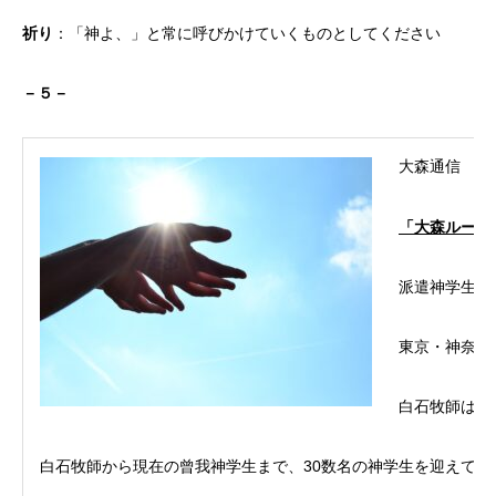
祈り
：「神よ、」と常に呼びかけていくものとしてください
－５－
大森通信
「大森ルーテ
派遣神学生
東京・神奈川
白石牧師は、
白石牧師から現在の曾我神学生まで、30数名の神学生を迎えて