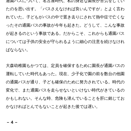
通園バスについて、名古屋時代、私の身近な園長が苦労をしてい
たのを思い出す。「バスさえなければ良いんですが」とよく言わ
れていた。子どもがバスの中で置き去りにされて熱中症で亡くな
ったその通園バスの事故が今年も起きた。どうして、こんな事故
が起きるのという事故である。だからこそ、これからも通園バス
については子供の安全が守られるように細心の注意を続けなけれ
ばならない。
大森幼稚園もかつては、定員を確保するために園長が通園バスの
運転していた時代もあった。現在、少子化で園の前を数台の他園
の通園バスが通り、子ども確保のために努力されている。時代の
変化で、また通園バスを走らせないといけない時代がきているの
かもしれない。そんな時、危険も潜んでいることを肝に銘じてお
かなければとんでもないことが起きた後では遅い。
－４－