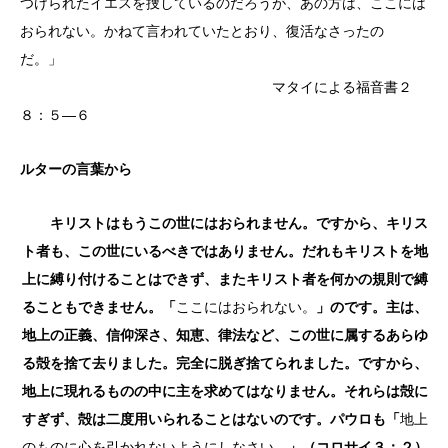
つけられたイエスを捜しているのだろうが、あの方は、ここには
おられない。かねて言われていたとおり、復活なさったの
だ。」
マタイによる福音書２
８：５―６
ルターの言葉から
キリストはもうこの世にはおられません。ですから、キリス
ト者も、
この世にいるべきではありません。だれもキリストを地
上に縛り付けることはできず、またキリスト者を何かの規則で縛
ることもできません。「
ここにはおられない。
」のです。主は、
地上の正義、信仰深さ、知恵、律法など、この世に属するあらゆ
る殻を捨て去りました。完全に脱ぎ捨てられました。ですから、
地上に現れるものの中に主を求めてはなりません。それらは殻に
すぎず、殻は二度用いられることはないのです。パウロも「
地上
のものに心を引かれないようにしなさい。
」（コロサイ３：２）