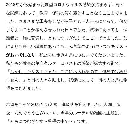
2019年から始まった新型コロナウィルス感染が治まらず、様々
な試練にあって、教育・保育の質を落とすことなくここまできま
した。さまざまな工夫をしながら子ども一人一人にとって、何が
よりよいことか考えさせられた日々でした。試練にあっても、保
護者と一緒に苦労し、ともにつむぎだしてここまできました。な
によりも厳しい試練にあっても、み言葉のようにいつも
キリスト
がおいでになり
、私たちの歩みを共につむいでくださいました。
私たちの教会の創立者ルターはペストの感染が拡大する街で、
「
しかし、キリストもまた、ここにおられるので、孤独ではあり
ません。
」と街の人々を励まし、試練にあって、街の人と共に希
望をつむぎました。
希望をもって2023年の入園、進級式を迎えました。入園、進
級、おめでとうございます。今年のルーテル幼稚園の主題は、
「ともにつむぎだす～希望の中で～」です。