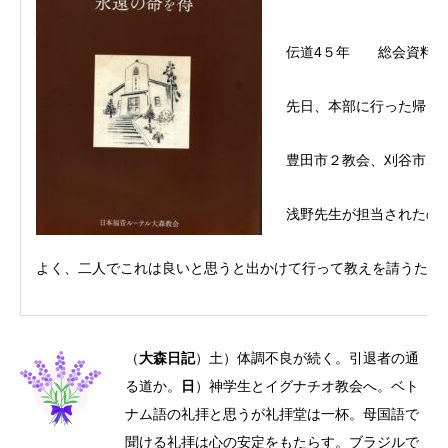
伝道4５年 総会資料ⅸ
先日、本部に行った帰り
豊田市２教会、刈谷市、
浅野先生が担当されたの
よく、二人でこれは良いと思うと出かけて行って教えを請うた。
（
大森日記
）土）体調不良が続く。引退者の通
る道か。
日
）神学生とイグナチオ教会へ。ベト
ナム語の礼拝と思うが礼拝堂は一杯。母国語で
聞ける礼拝は心の安定をもたらす。ブラジルで