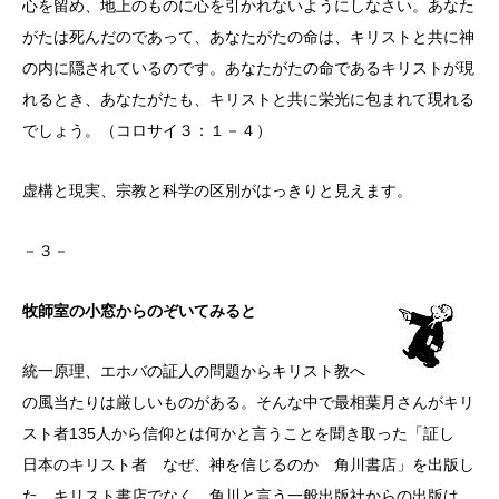
心を留め、地上のものに心を引かれないようにしなさい。あなた
がたは死んだのであって、あなたがたの命は、キリストと共に神
の内に隠されているのです。あなたがたの命であるキリストが現
れるとき、あなたがたも、キリストと共に栄光に包まれて現れる
でしょう。（コロサイ３：１－４）
虚構と現実、宗教と科学の区別がはっきりと見えます。
－３－
牧師室の小窓からのぞいてみると
統一原理、エホバの証人の問題からキリスト教へ
の風当たりは厳しいものがある。そんな中で最相葉月さんがキリ
スト者135人から信仰とは何かと言うことを聞き取った「証し
日本のキリスト者 なぜ、神を信じるのか 角川書店」を出版し
た。キリスト書店でなく、角川と言う一般出版社からの出版は、