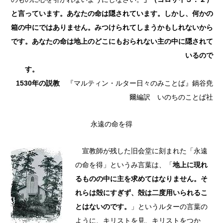
と言っています。あなたの命は隠されています。しかし、何かの
箱の中にではありません。みつけられてしまうかもしれないから
です。あなたの命は地上のどこにもおられない主の中に隠されて
いるので
す。
1530年の説教
『マルティン・ルター日々のみことば』鍋谷尭
爾編訳 いのちのことば社
永遠の命を得
宣教師が残した旧会堂に刻まれた「永遠
の命を得」というみ言葉は、「
地上に現れ
るものの中に主を求めて
はなりません。そ
れらは殻にすぎず、殻は二度用いら
れるこ
とはないのです。
」というルターの言葉の
ように、キリストを見、キリストをつか