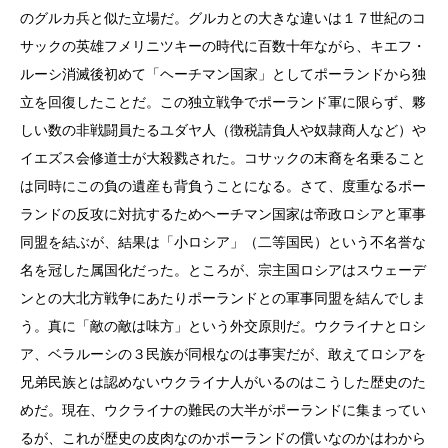
のグルカ兵と似た立場だ。グルカとの大きな違いは１７世紀のコ
サックの英雄フメリニツキーの時代に百数十年ながら、キエフ・
ルーシ消滅後初めて「ヘーチマン国家」としてポーランドから独
立を回復したことだ。この独立戦争でポーランド軍に限らず、夥
しい数の非戦闘員たるユダヤ人（徴税請負人や奴隷商人など）や
イエズス会修道士が大殺戮された。コサックの末裔を名乗ること
は同時にこの負の遺産も背負うことになる。さて、度重なるポー
ランドの反攻に対抗するためヘーチマン国家は帝政ロシアと軍事
同盟を結ぶが、結果は「小ロシア」（二等国民）という不名誉な
名を冠した属国化だった。ところが、宗主国ロシアはスウェーデ
ンとの大北方戦争にあたりポーランドとの軍事同盟を結んでしま
う。真に「敵の敵は味方」という外交原則だ。ウクライナとロシ
ア、ベラルーシの３民族が同根なのは事実だが、敢えてロシアを
兄弟民族とは認めないウクライナ人がいるのはこうした歴史のた
めだ。現在、ウクライナの難民の大半がポーランドに集まってい
るが、これが歴史の皮肉なのかポーランドの償いなのかはわから