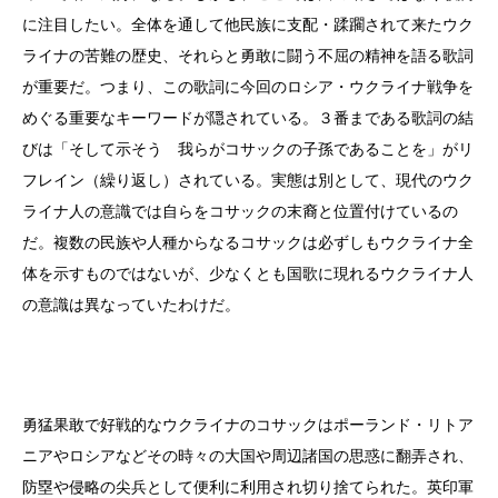
に注目したい。全体を通して他民族に支配・蹂躙されて来たウク
ライナの苦難の歴史、それらと勇敢に闘う不屈の精神を語る歌詞
が重要だ。つまり、この歌詞に今回のロシア・ウクライナ戦争を
めぐる重要なキーワードが隠されている。３番まである歌詞の結
びは「そして示そう 我らがコサックの子孫であることを」がリ
フレイン（繰り返し）されている。実態は別として、現代のウク
ライナ人の意識では自らをコサックの末裔と位置付けているの
だ。複数の民族や人種からなるコサックは必ずしもウクライナ全
体を示すものではないが、少なくとも国歌に現れるウクライナ人
の意識は異なっていたわけだ。
勇猛果敢で好戦的なウクライナのコサックはポーランド・リトア
ニアやロシアなどその時々の大国や周辺諸国の思惑に翻弄され、
防塁や侵略の尖兵として便利に利用され切り捨てられた。英印軍