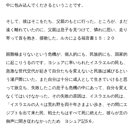
中に包み込んでくださるということです。
そして、彼はそこをたち、父親のもとに行った。ところが、まだ
遠く離れていたのに、父親は息子を見つけて、憐れに思い、走り
寄って首を抱き、接吻した。ルカによる福音書１５：２０
困難極まりないという危機が、個人的にも、民族的にも、国家的
に起こりうるのです。ヨシュアに率いられたイスラエルの民も、
急激な世代交代が起きて自分たちを変えないと民族は滅びるとい
う瀬戸際にいた。また自分は十分に成人として生きていけると思
って旅立ち、失敗したこの息子も危機の中にあって、自分を変え
なくてはいけなかった。その失敗の原因は、イスラエルの民は、
「イスラエルの人々は荒れ野を四十年さまよい歩き、その間にエ
ジプトを出て来た民、戦士たちはすべて死に絶えた。彼らが主の
御声に聞き従わなかったため ヨシュア記5:6」