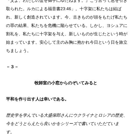
『父よ、わたしの霊を御手にゆだねます。』こう言って息を引き
取られた。ルカによる福音書23:46」。十字架に私たちは結ば
れ、新しく創造されています。今、古きものが頭をもたげ私たち
の罪の結果、私たちを危機に陥らせている。しかし、ヨシュアに
割礼を、私たちに十字架を与え、新しいものが生じたという時が
始まっています。安心して主のみ胸に抱かれ今日という日を旅立
ちましょう。
－３－
牧師室の小窓からのぞいてみると
平和を作り出す人は幸いである。
歴史学を学んでいる大盛保郎さんにウクライナとロシアの歴史、
今をどう
とらえたら良いかをシリーズで書いていただていま
す。