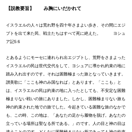
【説教要旨】 み胸にいだかれて
イスラエルの人々は荒れ野を四十年さまよい歩き、その間にエジ
プトを出て来た民、戦士たちはすべて死に絶えた。 ヨシュ
ア記5:6
とあるようにモーセに連れられ出エジプトし、荒野をさまよった
イスラエルの民は世代交代をして、ヨシュアに導かれ約束の地に
踏み入れ出すのです。それは困難極まった旅となっていきます。
讃美歌に「ここも神のみ国なれば」とあります。「ここも」と
は、イスラエルの民は約束の地に入ったとしても、不安定な困難
極まりない戦いの旅にありました。しかし、困難極まりない旅も
神の約束された地での旅でした。今起きている困難な旅のなかで
も、この時、この地は、「あなたの足から履物を脱げ。あなたの
立っている場所は聖なる所である。」のです。人の目と神の目は
違うことのです。どんなに困難極まりない所であっても神の約束