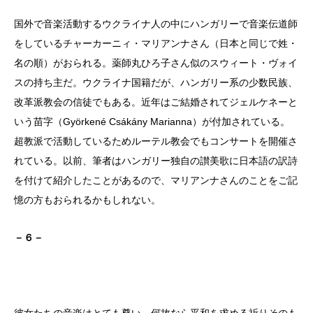
国外で音楽活動するウクライナ人の中にハンガリーで音楽伝道師
をしているチャーカーニィ・マリアンナさん（日本と同じで姓・
名の順）がおられる。薬師丸ひろ子さん似のスウィート・ヴォイ
スの持ち主だ。ウクライナ国籍だが、ハンガリー系の少数民族、
改革派教会の信徒でもある。近年はご結婚されてジェルケネーと
いう苗字（Györkené Csákány Marianna）が付加されている。
超教派で活動しているためルーテル教会でもコンサートを開催さ
れている。以前、筆者はハンガリー独自の讃美歌に日本語の訳詩
を付けて紹介したことがあるので、マリアンナさんのことをご記
憶の方もおられるかもしれない。
－６－
彼女たちの音楽はとても尊い。何故なら平和を求める祈りそのも