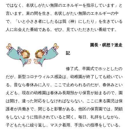
ではなく、名状しがたい無限のエネルギーを指示しています」と
言います。束の間を生き、名状しがたい無限のエネルギーの中
で、「いと小さき者にしたるは我（神）にしたり」を生きている
人に出会えた番組である。ぜひ、見ていただきたい番組です。
園長・瞑想？迷走
記
修了式、卒園式でホッとしたの
だが、新型コロナウィルス感染は、幼稚園が終了しても続いてい
る。昔なら春休みに入り、ここで止められるのだが、春休みとい
えども、現在の幼稚園は春休み長期預かり保育が始まるので、園
は開け、違った対応をしなければならない。ここに来る園児は保
護者が共働きで、閉じると影響がある。他区の保育園では、閉鎖
をしないように指示されていると聞く。毎日、礼拝をしながら、
子どもたちに繰り返し、マスク着用、手洗いの指導をしている。