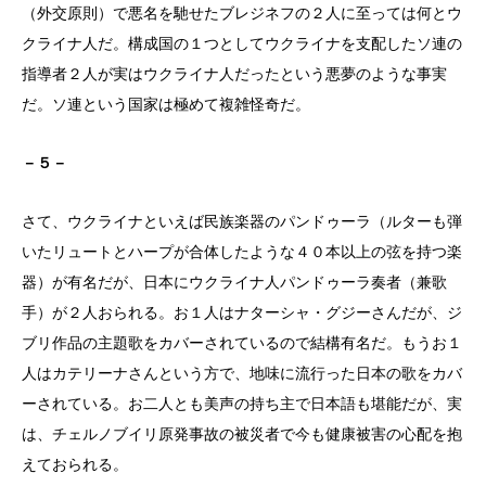
（外交原則）で悪名を馳せたブレジネフの２人に至っては何とウ
クライナ人だ。構成国の１つとしてウクライナを支配したソ連の
指導者２人が実はウクライナ人だったという悪夢のような事実
だ。ソ連という国家は極めて複雑怪奇だ。
－５－
さて、ウクライナといえば民族楽器のパンドゥーラ（ルターも弾
いたリュートとハープが合体したような４０本以上の弦を持つ楽
器）が有名だが、日本にウクライナ人パンドゥーラ奏者（兼歌
手）が２人おられる。お１人はナターシャ・グジーさんだが、ジ
ブリ作品の主題歌をカバーされているので結構有名だ。もうお１
人はカテリーナさんという方で、地味に流行った日本の歌をカバ
ーされている。お二人とも美声の持ち主で日本語も堪能だが、実
は、チェルノブイリ原発事故の被災者で今も健康被害の心配を抱
えておられる。