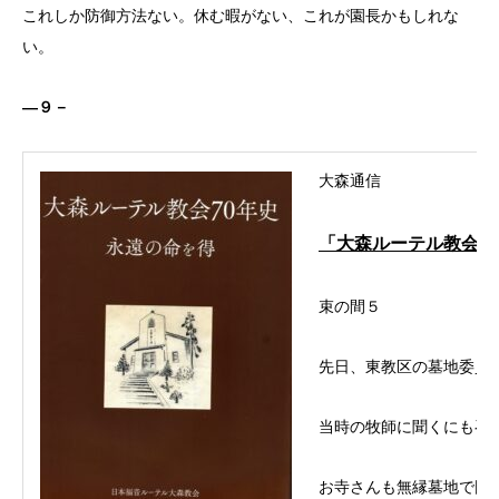
これしか防御方法ない。休む暇がない、これが園長かもしれな
い。
―９－
大森通信
「大森ルーテル教会
70
束の間５
先日、東教区の墓地委員
当時の牧師に聞くにも召
お寺さんも無縁墓地で困