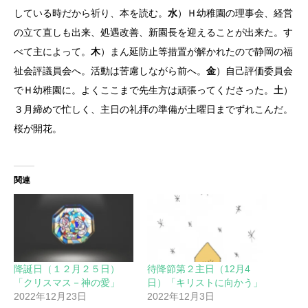
している時だから祈り、本を読む。
水
）Ｈ幼稚園の理事会、経営
の立て直しも出来、処遇改善、新園長を迎えることが出来た。す
べて主によって。
木
）まん延防止等措置が解かれたので静岡の福
祉会評議員会へ。活動は苦慮しながら前へ。
金
）自己評価委員会
でＨ幼稚園に。よくここまで先生方は頑張ってくださった。
土
）
３月締めで忙しく、主日の礼拝の準備が土曜日までずれこんだ。
桜が開花。
関連
降誕日（１２月２５日）
待降節第２主日（12月4
「クリスマス－神の愛」
日）「キリストに向かう」
2022年12月23日
2022年12月3日