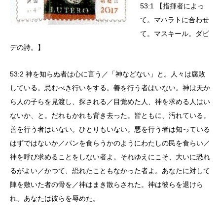
53:1 【指揮者によっ
て。マハラトに合わせ
て。マスキール。ダビ
デの詩。】
53:2 神を知らぬ者は心に言う／「神などない」と。人々は腐敗
している。忌むべき行いをする。善を行う者はいない。神は天か
ら人の子らを見渡し、探される／目覚めた人、神を求める人はい
ないか、と。だれもかれも背き去った。皆ともに、汚れている。
善を行う者はいない。ひとりもいない。悪を行う者は知っている
はずではないか／パンを食らうかのようにわたしの民を食らい／
神を呼び求めることをしない者よ。それゆえにこそ、大いに恐れ
るがよい／かつて、恐れたこともなかった者よ。あなたに対して
陣を敷いた者の骨を／神はまき散らされた。神は彼らを退けら
れ、あなたは彼らを辱めた。