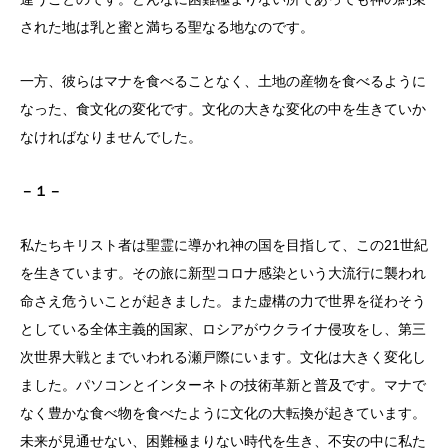
された地は乳と蜜と満ちる聖なる地なのです。
一方、彼らはマナを食べることなく、土地の産物を食べるように
なった、食文化の変化です。文化の大きな変化の中を生きていか
なければなりませんでした。
－１－
私たちキリスト者は聖霊に導かれ神の国を目指して、この21世紀
を生きています。その旅に新型コロナ感染という大流行に襲われ
命さえ危ういことが起きました。また虚構の力で世界を従わそう
としている全体主義的国家、ロシアがウクライナ侵攻をし、第三
次世界大戦とまでいわれる瀬戸際にいます。文化は大きく変化し
ました。パソコンとインターネトの技術革新と普及です。マナで
なく豊かな食べ物を食べたように文化の大転換が起きています。
未来が見通せない、困難極まりない時代を生き、不安の中に私た