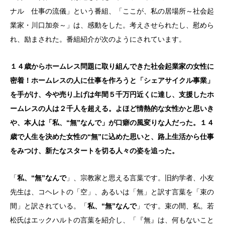
ナル 仕事の流儀」という番組、「ここが、私の居場所～社会起
業家・川口加奈～」は、感動をした。考えさせられたし、慰めら
れ、励まされた。番組紹介が次のようにされています。
１４歳からホームレス問題に取り組んできた社会起業家の女性に
密着！ホームレスの人に仕事を作ろうと「シェアサイクル事業」
を手がけ、今や売り上げは年間５千万円近くに達し、支援したホ
ームレスの人は２千人を超える。よほど情熱的な女性かと思いき
や、本人は「私、“無”なんで」が口癖の風変りな人だった。１４
歳で人生を決めた女性の“無”に込めた思いと、路上生活から仕事
をみつけ、新たなスタートを切る人々の姿を追った。
「
私、“無”なんで
」、宗教家と思える言葉です。旧約学者、小友
先生は、コヘレトの「空」、あるいは「無」と訳す言葉を「束の
間」と訳されている。「
私、“無”なんで
」です。束の間、私。若
松氏はエックハルトの言葉を紹介し、「『無』は、何もないこと