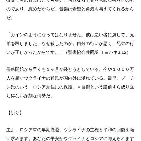
のであり、慰めだからだ。音楽は希望と勇気も与えてくれるから
だ。
「カインのようになってはなりません。彼は悪い者に属して、兄
弟を殺しました。なぜ殺したのか。自分の行いが悪く、兄弟の行
いが正しかったからです。」（聖書協会共同訳 Ｉヨハネ3:12）
侵略開始から早くも１ヶ月が経とうとしている。今や１０００万
人を超すウクライナの難民が国内外に溢れている。最早、プーチ
ン氏のいう「ロシア系住民の保護」＝自衛という建前すら成り立
ち得ない深刻な情勢だ。
【祈り】
主よ、ロシア軍の早期撤退、ウクライナの主権と平和の回復を願
い求めます。あなたの平安がウクライナとロシアに与えられます