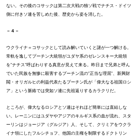
ない。その後のコサックは第二次大戦の独ソ戦でナチス・ドイツ
側に付きソ連を苦しめた後、歴史から姿を消した。
－４－
ウクライナ＝コサックとして読み解いていくと謎が一つ解ける。
常軌を逸してプーチン大統領がユダヤ系のゼレンスキー大統領
を”ナチス”呼ばわりする真意が見えて来る。昨日まで兄弟と呼ん
でいた民族を無惨に殺害するプーチン流の”正当な理屈”、新興財
閥・オリガルヒの利益代表たるプーチン氏が「偉大なる祖国ロシ
ア」という脈絡では突如ソ連に先祖返りするカラクリだ。
ところが、偉大なるロシアとソ連はそれほど簡単には直結しな
い。レーニンにはユダヤやアジアのキルギス系の血が流れ、スタ
ーリンはジョージア（グルジア）人、そして、クリミアをウクラ
イナ領にしたフルシチョフ、他国の主権を制限するドクトリン