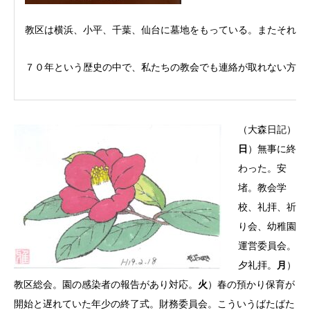
教区は横浜、小平、千葉、仙台に墓地をもっている。またそれぞ
７０年という歴史の中で、私たちの教会でも連絡が取れない方が
（大森日記）
日
）無事に終
わった。安
堵。教会学
校、礼拝、祈
り会、幼稚園
運営委員会。
夕礼拝。
月
）
教区総会。園の感染者の報告があり対応。
火
）春の預かり保育が
開始と遅れていた年少の終了式。財務委員会。こういうばたばた