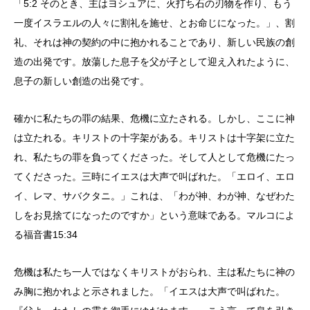
「5:2 そのとき、主はヨシュアに、火打ち石の刃物を作り、もう
一度イスラエルの人々に割礼を施せ、とお命じになった。」、割
礼、それは神の契約の中に抱かれることであり、新しい民族の創
造の出発です。放蕩した息子を父が子として迎え入れたように、
息子の新しい創造の出発です。
確かに私たちの罪の結果、危機に立たされる。しかし、ここに神
は立たれる。キリストの十字架がある。キリストは十字架に立た
れ、私たちの罪を負ってくださった。そして人として危機にたっ
てくださった。三時にイエスは大声で叫ばれた。「エロイ、エロ
イ、レマ、サバクタニ。」これは、「わが神、わが神、なぜわた
しをお見捨てになったのですか」という意味である。マルコによ
る福音書15:34
危機は私たち一人ではなくキリストがおられ、主は私たちに神の
み胸に抱かれよと示されました。「イエスは大声で叫ばれた。