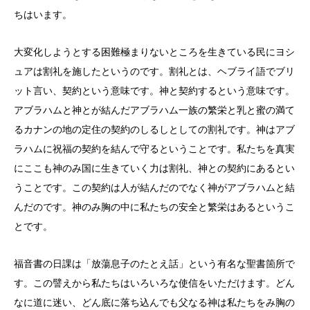
ちはいます。
大変化しようとする困難極まりないところを生きている民にヨシ
ュアは割礼を施したというのです。割礼とは、ヘブライ語でブリ
ット言い、契約という意味です。神と契約するという意味です。
アブラハムと神とが結んだアブラハム一族の繁栄と乳と蜜の満て
るカナンの地の定住の契約のしるしとしての割礼です。神はアブ
ラハムに祝福の契約を結んで守るということです。私たちを真実
にここも神のみ国に生きていく力は割礼、神との契約にあるとい
うことです。この契約は人が結んだのでなく神がアブラハムと結
んだのです。神のみ胸の中に私たちの安全と繁栄はあるというこ
とです。
福音書の日課は「放蕩息子のたとえ話」という有名な聖書箇所で
す。この譬えから私たちはいろいろな使信をいただけます。どん
なに道に迷い、どん底に落ち込んでも父なる神は私たちをみ胸の