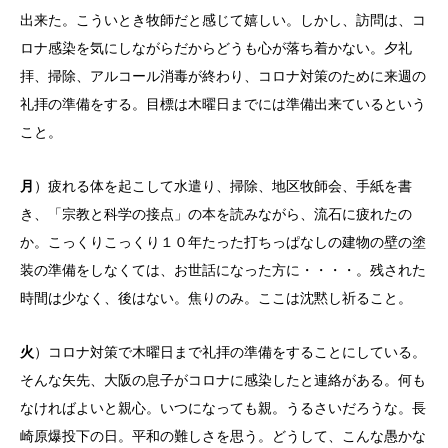
出来た。こういとき牧師だと感じて嬉しい。しかし、訪問は、コ
ロナ感染を気にしながらだからどうも心が落ち着かない。夕礼
拝、掃除、アルコール消毒が終わり、コロナ対策のために来週の
礼拝の準備をする。目標は木曜日までには準備出来ているという
こと。
月
）疲れる体を起こして水遣り、掃除、地区牧師会、手紙を書
き、「宗教と科学の接点」の本を読みながら、流石に疲れたの
か。こっくりこっくり１０年たった打ちっぱなしの建物の壁の塗
装の準備をしなくては、お世話になった方に・・・・。残された
時間は少なく、後はない。焦りのみ。ここは沈黙し祈ること。
火
）コロナ対策で木曜日まで礼拝の準備をすることにしている。
そんな矢先、大阪の息子がコロナに感染したと連絡がある。何も
なければよいと親心。いつになっても親。うるさいだろうな。長
崎原爆投下の日。平和の難しさを思う。どうして、こんな愚かな