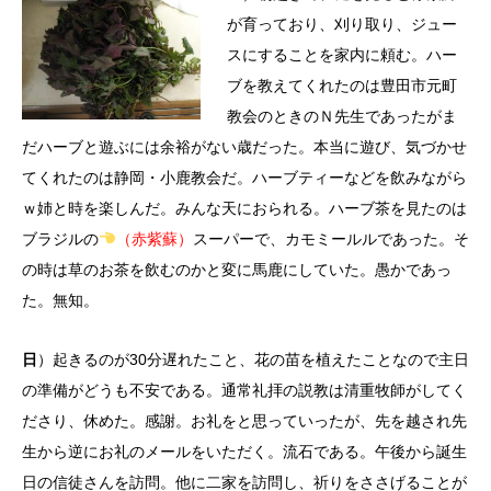
が育っており、刈り取り、ジュー
スにすることを家内に頼む。ハー
ブを教えてくれたのは豊田市元町
教会のときのＮ先生であったがま
だハーブと遊ぶには余裕がない歳だった。本当に遊び、気づかせ
てくれたのは静岡・小鹿教会だ。ハーブティーなどを飲みながら
ｗ姉と時を楽しんだ。みんな天におられる。ハーブ茶を見たのは
ブラジルの
（赤紫蘇）
ス
ーパーで、カモミールルであった。そ
の時は草のお茶を飲むのかと変に馬鹿にしていた。愚かであっ
た。無知。
日
）起きるのが30分遅れたこと、花の苗を植えたことなので主日
の準備がどうも不安である。通常礼拝の説教は清重牧師がしてく
ださり、休めた。感謝。お礼をと思っていったが、先を越され先
生から逆にお礼のメールをいただく。流石である。午後から誕生
日の信徒さんを訪問。他に二家を訪問し、祈りをささげることが