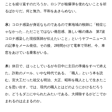
ことを繰り返すのだろうか。ロシアが核爆弾を使わないことを祈
るばかりだ。何と無力。平和をあきらめない。
水
）コロナ感染が身近なものであるので東地域の牧師に「軽症じ
ゃなかった…ただごとではない倦怠感、激しい喉の痛み 第7波
コロナ感染した現役医師が伝えたいこと」というヤフーニュース
の記事をメール発信。その後、2時間かけて電車で羽村。今、車
窓をあけている乗客がいる。
木
）休日で、ほっとしているが今日中に主日の準備をすべて終え
た。詐欺のメール、いやな時代である。「職人」という本を読
む。宮大工だった祖父も明治、大正、昭和を職人として生きたこ
とを思い出す。では、現代の職人とはどのようにかけるだろう
か。どうもダニにやられたみたいである。大掃除するがどこでか
まれるのは止まるのか。