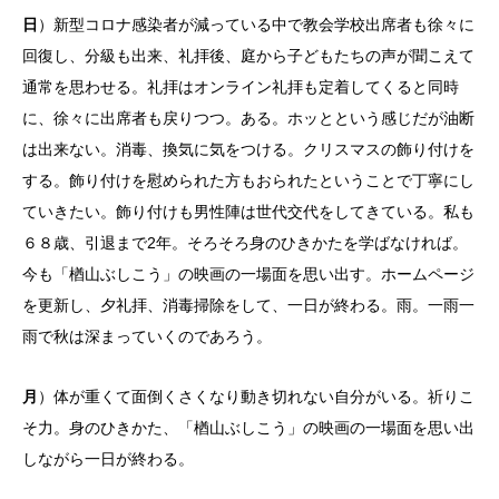
日
）新型コロナ感染者が減っている中で教会学校出席者も徐々に
回復し、分級も出来、礼拝後、庭から子どもたちの声が聞こえて
通常を思わせる。礼拝はオンライン礼拝も定着してくると同時
に、徐々に出席者も戻りつつ。ある。ホッとという感じだが油断
は出来ない。消毒、換気に気をつける。クリスマスの飾り付けを
する。飾り付けを慰められた方もおられたということで丁寧にし
ていきたい。飾り付けも男性陣は世代交代をしてきている。私も
６８歳、引退まで2年。そろそろ身のひきかたを学ばなければ。
今も「楢山ぶしこう」の映画の一場面を思い出す。ホームページ
を更新し、夕礼拝、消毒掃除をして、一日が終わる。雨。一雨一
雨で秋は深まっていくのであろう。
月
）体が重くて面倒くさくなり動き切れない自分がいる。祈りこ
そ力。身のひきかた、「楢山ぶしこう」の映画の一場面を思い出
しながら一日が終わる。