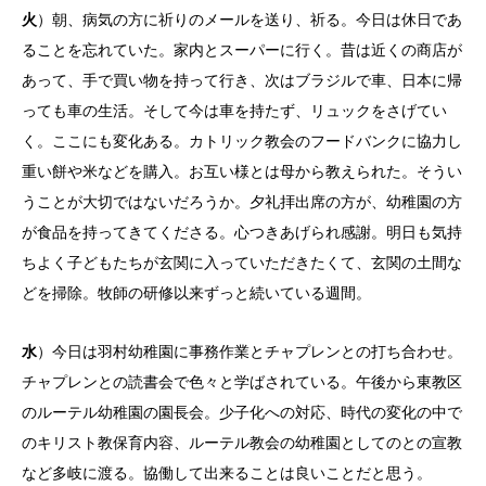
火
）朝、病気の方に祈りのメールを送り、祈る。今日は休日であ
ることを忘れていた。家内とスーパーに行く。昔は近くの商店が
あって、手で買い物を持って行き、次はブラジルで車、日本に帰
っても車の生活。そして今は車を持たず、リュックをさげてい
く。ここにも変化ある。カトリック教会のフードバンクに協力し
重い餅や米などを購入。お互い様とは母から教えられた。そうい
うことが大切ではないだろうか。夕礼拝出席の方が、幼稚園の方
が食品を持ってきてくださる。心つきあげられ感謝。明日も気持
ちよく子どもたちが玄関に入っていただきたくて、玄関の土間な
どを掃除。牧師の研修以来ずっと続いている週間。
水
）今日は羽村幼稚園に事務作業とチャプレンとの打ち合わせ。
チャプレンとの読書会で色々と学ばされている。午後から東教区
のルーテル幼稚園の園長会。少子化への対応、時代の変化の中で
のキリスト教保育内容、ルーテル教会の幼稚園としてのとの宣教
など多岐に渡る。協働して出来ることは良いことだと思う。