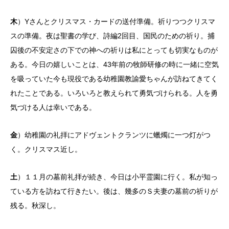
木
）Yさんとクリスマス・カードの送付準備。祈りつつクリスマ
スの準備。夜は聖書の学び、詩編2回目、国民のための祈り。捕
囚後の不安定さの下での神への祈りは私にとっても切実なものが
ある。今日の嬉しいことは、43年前の牧師研修の時に一緒に空気
を吸っていた今も現役である幼稚園教諭愛ちゃんが訪ねてきてく
れたことである。いろいろと教えられて勇気づけられる。人を勇
気づける人は幸いである。
金
）幼稚園の礼拝にアドヴェントクランツに蠟燭に一つ灯がつ
く。クリスマス近し。
土
）１１月の墓前礼拝が続き、今日は小平霊園に行く。私が知っ
ている方を訪ねて行きたい。後は、幾多のＳ夫妻の墓前の祈りが
残る。秋深し。